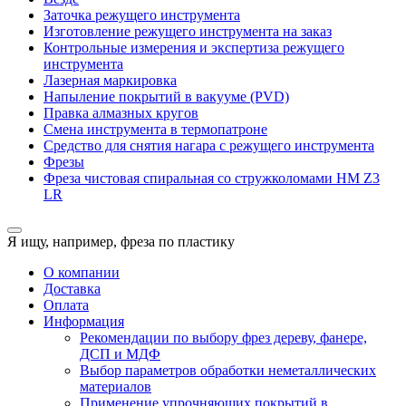
Заточка режущего инструмента
Изготовление режущего инструмента на заказ
Контрольные измерения и экспертиза режущего
инструмента
Лазерная маркировка
Напыление покрытий в вакууме (PVD)
Правка алмазных кругов
Смена инструмента в термопатроне
Средство для снятия нагара с режущего инструмента
Фрезы
Фреза чистовая спиральная со стружколомами HM Z3
LR
Я ищу, например,
фреза по пластику
О компании
Доставка
Оплата
Информация
Рекомендации по выбору фрез дереву, фанере,
ДСП и МДФ
Выбор параметров обработки неметаллических
материалов
Применение упрочняющих покрытий в