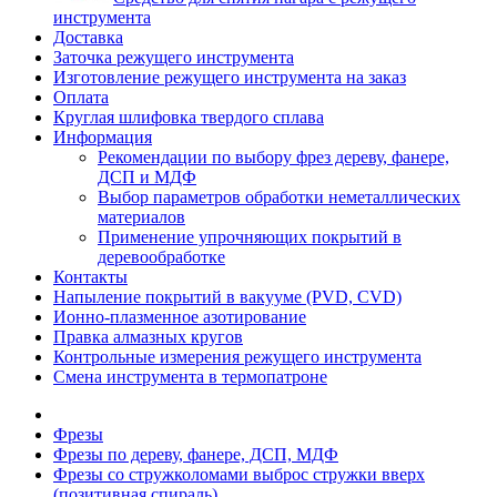
инструмента
Доставка
Заточка режущего инструмента
Изготовление режущего инструмента на заказ
Оплата
Круглая шлифовка твердого сплава
Информация
Рекомендации по выбору фрез дереву, фанере,
ДСП и МДФ
Выбор параметров обработки неметаллических
материалов
Применение упрочняющих покрытий в
деревообработке
Контакты
Напыление покрытий в вакууме (PVD, CVD)
Ионно-плазменное азотирование
Правка алмазных кругов
Контрольные измерения режущего инструмента
Смена инструмента в термопатроне
Фрезы
Фрезы по дереву, фанере, ДСП, МДФ
Фрезы со стружколомами выброс стружки вверх
(позитивная спираль)