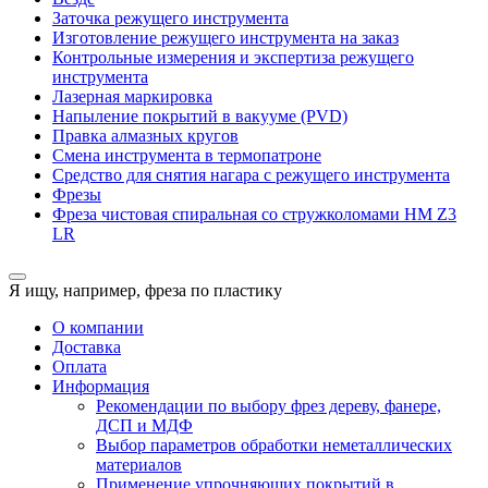
Заточка режущего инструмента
Изготовление режущего инструмента на заказ
Контрольные измерения и экспертиза режущего
инструмента
Лазерная маркировка
Напыление покрытий в вакууме (PVD)
Правка алмазных кругов
Смена инструмента в термопатроне
Средство для снятия нагара с режущего инструмента
Фрезы
Фреза чистовая спиральная со стружколомами HM Z3
LR
Я ищу, например,
фреза по пластику
О компании
Доставка
Оплата
Информация
Рекомендации по выбору фрез дереву, фанере,
ДСП и МДФ
Выбор параметров обработки неметаллических
материалов
Применение упрочняющих покрытий в