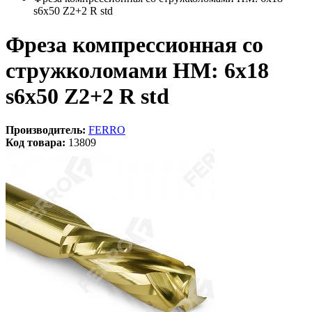
s6x50 Z2+2 R std
Фреза компрессионная со
стружколомами HM: 6x18
s6x50 Z2+2 R std
Производитель:
FERRO
Код товара:
13809