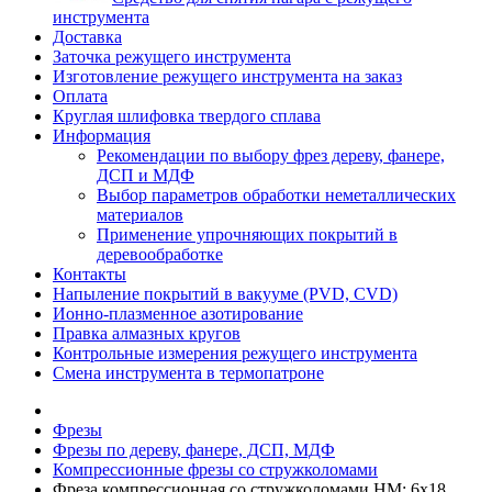
инструмента
Доставка
Заточка режущего инструмента
Изготовление режущего инструмента на заказ
Оплата
Круглая шлифовка твердого сплава
Информация
Рекомендации по выбору фрез дереву, фанере,
ДСП и МДФ
Выбор параметров обработки неметаллических
материалов
Применение упрочняющих покрытий в
деревообработке
Контакты
Напыление покрытий в вакууме (PVD, CVD)
Ионно-плазменное азотирование
Правка алмазных кругов
Контрольные измерения режущего инструмента
Смена инструмента в термопатроне
Фрезы
Фрезы по дереву, фанере, ДСП, МДФ
Компрессионные фрезы со стружколомами
Фреза компрессионная со стружколомами HM: 6x18