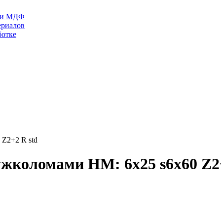
П и МДФ
ериалов
ботке
 Z2+2 R std
ужколомами HM: 6x25 s6x60 Z2+