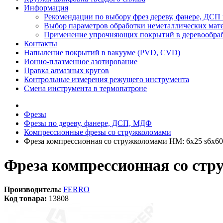
Информация
Рекомендации по выбору фрез дереву, фанере, ДС
Выбор параметров обработки неметаллических мат
Применение упрочняющих покрытий в деревообра
Контакты
Напыление покрытий в вакууме (PVD, CVD)
Ионно-плазменное азотирование
Правка алмазных кругов
Контрольные измерения режущего инструмента
Смена инструмента в термопатроне
Фрезы
Фрезы по дереву, фанере, ДСП, МДФ
Компрессионные фрезы со стружколомами
Фреза компрессионная со стружколомами HM: 6x25 s6x60
Фреза компрессионная со стр
Производитель:
FERRO
Код товара:
13808