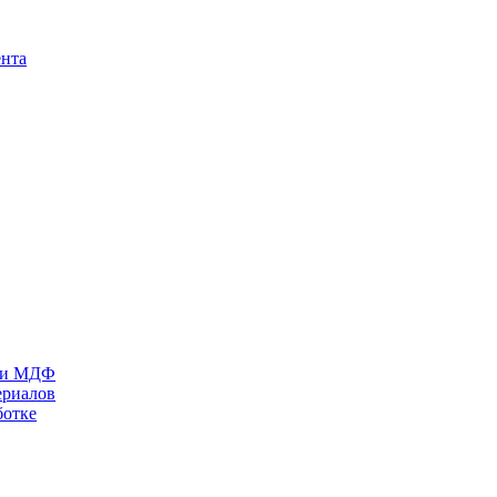
ента
П и МДФ
ериалов
ботке