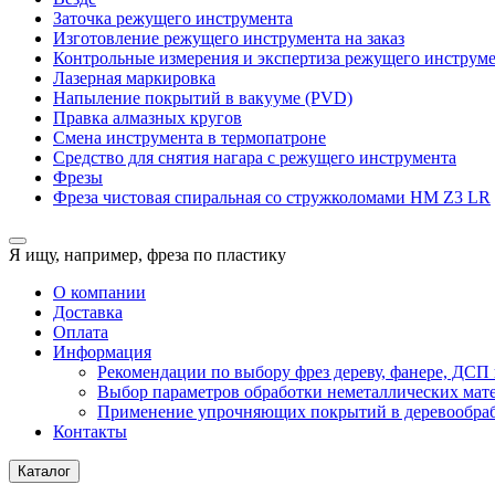
Заточка режущего инструмента
Изготовление режущего инструмента на заказ
Контрольные измерения и экспертиза режущего инструм
Лазерная маркировка
Напыление покрытий в вакууме (PVD)
Правка алмазных кругов
Смена инструмента в термопатроне
Средство для снятия нагара с режущего инструмента
Фрезы
Фреза чистовая спиральная со стружколомами HM Z3 LR
Я ищу, например,
фреза по пластику
О компании
Доставка
Оплата
Информация
Рекомендации по выбору фрез дереву, фанере, ДС
Выбор параметров обработки неметаллических мат
Применение упрочняющих покрытий в деревообра
Контакты
Каталог