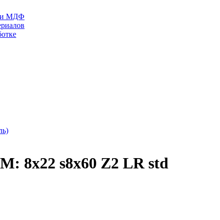
П и МДФ
ериалов
ботке
ль)
: 8x22 s8x60 Z2 LR std