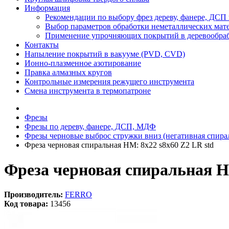
Информация
Рекомендации по выбору фрез дереву, фанере, ДС
Выбор параметров обработки неметаллических мат
Применение упрочняющих покрытий в деревообра
Контакты
Напыление покрытий в вакууме (PVD, CVD)
Ионно-плазменное азотирование
Правка алмазных кругов
Контрольные измерения режущего инструмента
Смена инструмента в термопатроне
Фрезы
Фрезы по дереву, фанере, ДСП, МДФ
Фрезы черновые выброс стружки вниз (негативная спира
Фреза черновая спиральная HM: 8x22 s8x60 Z2 LR std
Фреза черновая спиральная HM
Производитель:
FERRO
Код товара:
13456