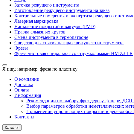
Заточка режущего инструмента
Изготовление режущего инструмента на заказ
Контрольные измерения и экспертиза режущего инструм
Лазерная маркировка
Напыление покрытий в вакууме (PVD)
Правка алмазных кругов
Смена инструмента в термопатроне
Средство для снятия нагара с режущего инструмента
Фрезы
Фреза чистовая спиральная со стружколомами HM Z3 LR
Я ищу, например,
фреза по пластику
О компании
Доставка
Оплата
Информация
Рекомендации по выбору фрез дереву, фанере, ДС
Выбор параметров обработки неметаллических мат
Применение упрочняющих покрытий в деревообра
Контакты
Каталог