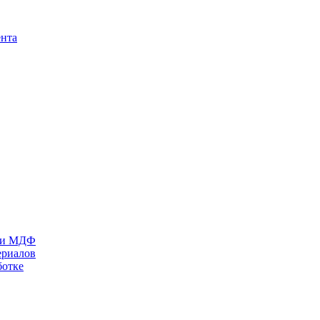
ента
П и МДФ
ериалов
ботке