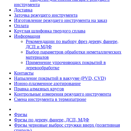
инструмента
Доставка
Заточка режущего инструмента
Изготовление режущего инструмента на заказ
Оплата
Круглая шлифовка твердого сплава
Информация
Рекомендации по выбору фрез дереву, фанере,
ДСП и МДФ
Выбор параметров обработки неметаллических
материалов
Применение упрочняющих покрытий в
деревообработке
Контакты
Напыление покрытий в вакууме (PVD, CVD)
Ионно-плазменное азотирование
Правка алмазных кругов
Контрольные измерения режущего инструмента
Смена инструмента в термопатроне
Фрезы
Фрезы по дереву, фанере, ДСП, МДФ
Фрезы черновые выброс стружки вверх (позитивная
спираль)