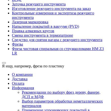
Заточка режущего инструмента
Изготовление режущего инструмента на заказ
Контрольные измерения и экспертиза режущего
инструмента
Лазерная маркировка
Напыление покрытий в вакууме (PVD)
Правка алмазных кругов
Смена инструмента в термопатроне
Средство для снятия нагара с режущего инструмента
Фрезы
Фреза чистовая спиральная со стружколомами HM Z3
LR
Я ищу, например,
фреза по пластику
О компании
Доставка
Оплата
Информация
Рекомендации по выбору фрез дереву, фанере,
ДСП и МДФ
Выбор параметров обработки неметаллических
материалов
Применение упрочняющих покрытий в