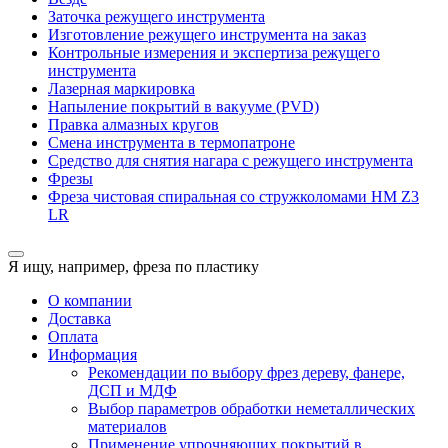
Заточка режущего инструмента
Изготовление режущего инструмента на заказ
Контрольные измерения и экспертиза режущего
инструмента
Лазерная маркировка
Напыление покрытий в вакууме (PVD)
Правка алмазных кругов
Смена инструмента в термопатроне
Средство для снятия нагара с режущего инструмента
Фрезы
Фреза чистовая спиральная со стружколомами HM Z3
LR
Я ищу, например,
фреза по пластику
О компании
Доставка
Оплата
Информация
Рекомендации по выбору фрез дереву, фанере,
ДСП и МДФ
Выбор параметров обработки неметаллических
материалов
Применение упрочняющих покрытий в