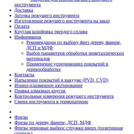
инструмента
Доставка
Заточка режущего инструмента
Изготовление режущего инструмента на заказ
Оплата
Круглая шлифовка твердого сплава
Информация
Рекомендации по выбору фрез дереву, фанере,
ДСП и МДФ
Выбор параметров обработки неметаллических
материалов
Применение упрочняющих покрытий в
деревообработке
Контакты
Напыление покрытий в вакууме (PVD, CVD)
Ионно-плазменное азотирование
Правка алмазных кругов
Контрольные измерения режущего инструмента
Смена инструмента в термопатроне
Фрезы
Фрезы по дереву, фанере, ДСП, МДФ
Фрезы черновые выброс стружки вверх (позитивная
спираль)