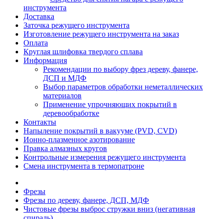
инструмента
Доставка
Заточка режущего инструмента
Изготовление режущего инструмента на заказ
Оплата
Круглая шлифовка твердого сплава
Информация
Рекомендации по выбору фрез дереву, фанере,
ДСП и МДФ
Выбор параметров обработки неметаллических
материалов
Применение упрочняющих покрытий в
деревообработке
Контакты
Напыление покрытий в вакууме (PVD, CVD)
Ионно-плазменное азотирование
Правка алмазных кругов
Контрольные измерения режущего инструмента
Смена инструмента в термопатроне
Фрезы
Фрезы по дереву, фанере, ДСП, МДФ
Чистовые фрезы выброс стружки вниз (негативная
спираль)