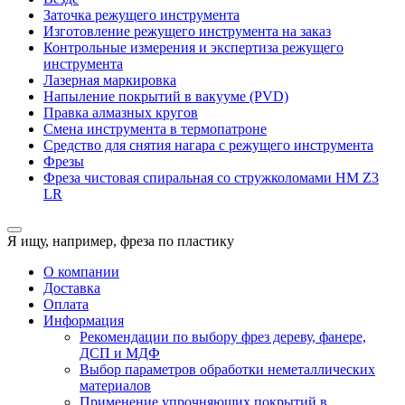
Заточка режущего инструмента
Изготовление режущего инструмента на заказ
Контрольные измерения и экспертиза режущего
инструмента
Лазерная маркировка
Напыление покрытий в вакууме (PVD)
Правка алмазных кругов
Смена инструмента в термопатроне
Средство для снятия нагара с режущего инструмента
Фрезы
Фреза чистовая спиральная со стружколомами HM Z3
LR
Я ищу, например,
фреза по пластику
О компании
Доставка
Оплата
Информация
Рекомендации по выбору фрез дереву, фанере,
ДСП и МДФ
Выбор параметров обработки неметаллических
материалов
Применение упрочняющих покрытий в