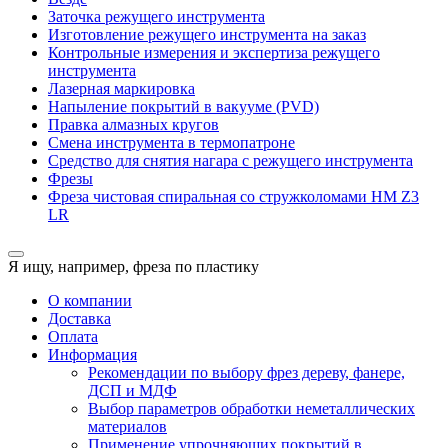
Заточка режущего инструмента
Изготовление режущего инструмента на заказ
Контрольные измерения и экспертиза режущего
инструмента
Лазерная маркировка
Напыление покрытий в вакууме (PVD)
Правка алмазных кругов
Смена инструмента в термопатроне
Средство для снятия нагара с режущего инструмента
Фрезы
Фреза чистовая спиральная со стружколомами HM Z3
LR
Я ищу, например,
фреза по пластику
О компании
Доставка
Оплата
Информация
Рекомендации по выбору фрез дереву, фанере,
ДСП и МДФ
Выбор параметров обработки неметаллических
материалов
Применение упрочняющих покрытий в