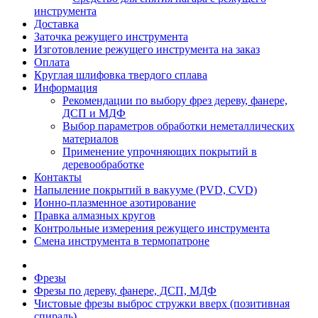
инструмента
Доставка
Заточка режущего инструмента
Изготовление режущего инструмента на заказ
Оплата
Круглая шлифовка твердого сплава
Информация
Рекомендации по выбору фрез дереву, фанере,
ДСП и МДФ
Выбор параметров обработки неметаллических
материалов
Применение упрочняющих покрытий в
деревообработке
Контакты
Напыление покрытий в вакууме (PVD, CVD)
Ионно-плазменное азотирование
Правка алмазных кругов
Контрольные измерения режущего инструмента
Смена инструмента в термопатроне
Фрезы
Фрезы по дереву, фанере, ДСП, МДФ
Чистовые фрезы выброс стружки вверх (позитивная
спираль)