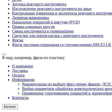
Заточка режущего инструмента
Изготовление режущего инструмента на заказ
Контрольные измерения и экспертиза режущего инструм
Лазерная маркировка
Напыление покрытий в вакууме (PVD)
Правка алмазных кругов
Смена инструмента в термопатроне
Средство для снятия нагара с режущего инструмента
Фрезы
Фреза чистовая спиральная со стружколомами HM Z3 LR
Я ищу, например,
фреза по пластику
О компании
Доставка
Оплата
Информация
Рекомендации по выбору фрез дереву, фанере, ДС
Выбор параметров обработки неметаллических мат
Применение упрочняющих покрытий в деревообра
Контакты
Каталог