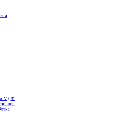
ента
П и МДФ
ериалов
ботке