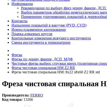
Информация
Рекомендации по выбору фрез дереву, фанере, ДС
Выбор параметров обработки неметаллических мат
Применение упрочняющих покрытий в деревообра
Контакты
Напыление покрытий в вакууме (PVD, CVD)
Ионно-плазменное азотирование
Правка алмазных кругов
Контрольные измерения режущего инструмента
Смена инструмента в термопатроне
Фрезы
Фрезы по дереву, фанере, ДСП, МДФ
Чистовые фрезы выброс стружки вверх (позитивная спир
Фреза чистовая спиральная HM Z2 RR
Фреза чистовая спиральная HM: 8x22 s8x60 Z2 RR std
Фреза чистовая спиральная HM
Производитель:
FERRO
Код товара:
13266