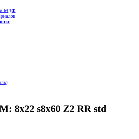
П и МДФ
ериалов
ботке
аль)
: 8x22 s8x60 Z2 RR std