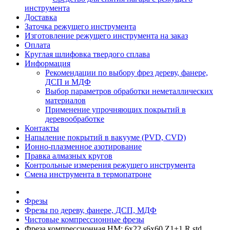
инструмента
Доставка
Заточка режущего инструмента
Изготовление режущего инструмента на заказ
Оплата
Круглая шлифовка твердого сплава
Информация
Рекомендации по выбору фрез дереву, фанере,
ДСП и МДФ
Выбор параметров обработки неметаллических
материалов
Применение упрочняющих покрытий в
деревообработке
Контакты
Напыление покрытий в вакууме (PVD, CVD)
Ионно-плазменное азотирование
Правка алмазных кругов
Контрольные измерения режущего инструмента
Смена инструмента в термопатроне
Фрезы
Фрезы по дереву, фанере, ДСП, МДФ
Чистовые компрессионные фрезы
Фреза компрессионная HM: 6x22 s6x60 Z1+1 R std