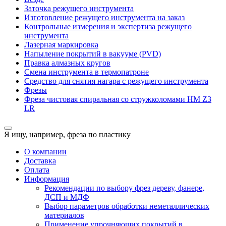
Заточка режущего инструмента
Изготовление режущего инструмента на заказ
Контрольные измерения и экспертиза режущего
инструмента
Лазерная маркировка
Напыление покрытий в вакууме (PVD)
Правка алмазных кругов
Смена инструмента в термопатроне
Средство для снятия нагара с режущего инструмента
Фрезы
Фреза чистовая спиральная со стружколомами HM Z3
LR
Я ищу, например,
фреза по пластику
О компании
Доставка
Оплата
Информация
Рекомендации по выбору фрез дереву, фанере,
ДСП и МДФ
Выбор параметров обработки неметаллических
материалов
Применение упрочняющих покрытий в