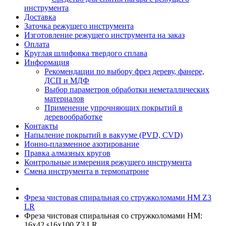
инструмента
Доставка
Заточка режущего инструмента
Изготовление режущего инструмента на заказ
Оплата
Круглая шлифовка твердого сплава
Информация
Рекомендации по выбору фрез дереву, фанере,
ДСП и МДФ
Выбор параметров обработки неметаллических
материалов
Применение упрочняющих покрытий в
деревообработке
Контакты
Напыление покрытий в вакууме (PVD, CVD)
Ионно-плазменное азотирование
Правка алмазных кругов
Контрольные измерения режущего инструмента
Смена инструмента в термопатроне
Фреза чистовая спиральная со стружколомами HM Z3
LR
Фреза чистовая спиральная со стружколомами HM:
16x42 s16x100 Z3 LR