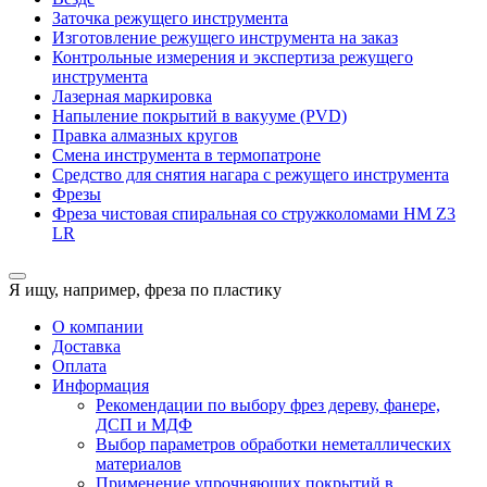
Заточка режущего инструмента
Изготовление режущего инструмента на заказ
Контрольные измерения и экспертиза режущего
инструмента
Лазерная маркировка
Напыление покрытий в вакууме (PVD)
Правка алмазных кругов
Смена инструмента в термопатроне
Средство для снятия нагара с режущего инструмента
Фрезы
Фреза чистовая спиральная со стружколомами HM Z3
LR
Я ищу, например,
фреза по пластику
О компании
Доставка
Оплата
Информация
Рекомендации по выбору фрез дереву, фанере,
ДСП и МДФ
Выбор параметров обработки неметаллических
материалов
Применение упрочняющих покрытий в