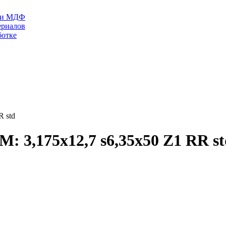
П и МДФ
ериалов
ботке
R std
: 3,175x12,7 s6,35x50 Z1 RR st