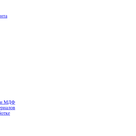
ента
П и МДФ
ериалов
ботке