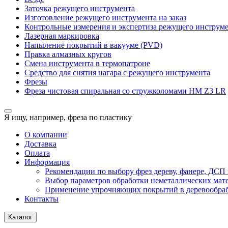
Заточка режущего инструмента
Изготовление режущего инструмента на заказ
Контрольные измерения и экспертиза режущего инструм
Лазерная маркировка
Напыление покрытий в вакууме (PVD)
Правка алмазных кругов
Смена инструмента в термопатроне
Средство для снятия нагара с режущего инструмента
Фрезы
Фреза чистовая спиральная со стружколомами HM Z3 LR
Я ищу, например,
фреза по пластику
О компании
Доставка
Оплата
Информация
Рекомендации по выбору фрез дереву, фанере, ДС
Выбор параметров обработки неметаллических мат
Применение упрочняющих покрытий в деревообра
Контакты
Каталог