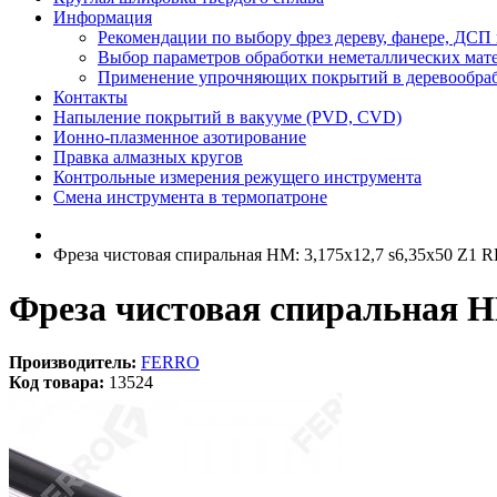
Информация
Рекомендации по выбору фрез дереву, фанере, ДС
Выбор параметров обработки неметаллических мат
Применение упрочняющих покрытий в деревообра
Контакты
Напыление покрытий в вакууме (PVD, CVD)
Ионно-плазменное азотирование
Правка алмазных кругов
Контрольные измерения режущего инструмента
Смена инструмента в термопатроне
Фреза чистовая спиральная HM: 3,175x12,7 s6,35x50 Z1 R
Фреза чистовая спиральная HM
Производитель:
FERRO
Код товара:
13524