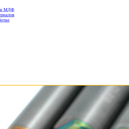
П и МДФ
ериалов
ботке