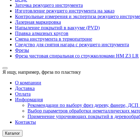
Заточка режущего инструмента
Изготовление режущего инструмента на заказ
Контрольные измерения и экспертиза режущего инструм
Лазерная маркировка
Напыление покрытий в вакууме (PVD)
Правка алмазных кругов
Смена инструмента в термопатроне
Средство для снятия нагара с режущего инструмента
Фрезы
Фреза чистовая спиральная со стружколомами HM Z3 LR
Я ищу, например,
фреза по пластику
О компании
Доставка
Оплата
Информация
Рекомендации по выбору фрез дереву, фанере, ДС
Выбор параметров обработки неметаллических мат
Применение упрочняющих покрытий в деревообра
Контакты
Каталог