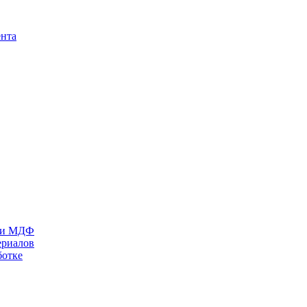
ента
П и МДФ
ериалов
ботке