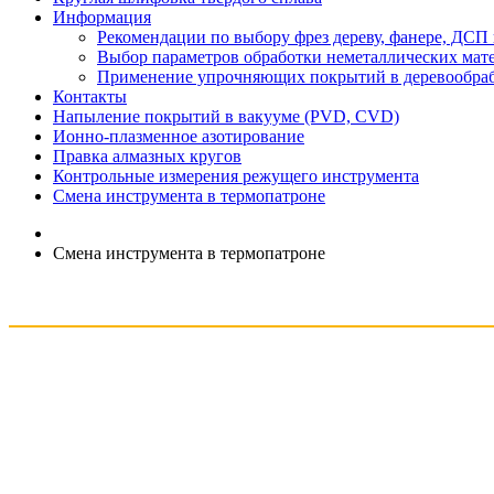
Информация
Рекомендации по выбору фрез дереву, фанере, ДС
Выбор параметров обработки неметаллических мат
Применение упрочняющих покрытий в деревообра
Контакты
Напыление покрытий в вакууме (PVD, CVD)
Ионно-плазменное азотирование
Правка алмазных кругов
Контрольные измерения режущего инструмента
Смена инструмента в термопатроне
Смена инструмента в термопатроне